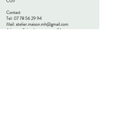
CGV
Contact
Tel:
07 78 56 29 94
Mail:
atelier.maison.mh@gmail.com
Adresse: Saint-Laurent-sur-Sèvre,
85500, Vendée
Nous suivre
© 2024 by MaisonMh