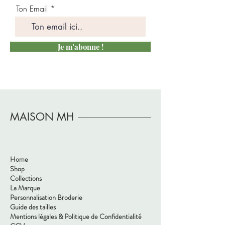
femme) !!
Ton Email
Taille unique
Composition :
- 95% coton bio
Je m'abonne !
- 5% Elasthanne
MAISON MH
Home
Shop
Collections
La Marque
Personnalisation Broderie
Guide des tailles
Mentions légales & Politique de Confidentialité