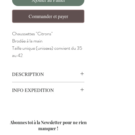
Commander et payer
Chaussettes "Citrons"
Brodée à la main
Taille unique (unisexe) convient du 35
au 42
DESCRIPTION
Chaussettes "Citrons"
INFO EXPEDITION
Cette paire de chaussettes est douce,
respirante et confortable pour aller
Poids :
0.02kg
parfaitement à votre pied !!
Livraison :
Sous 4 à 10 jours (hors week-
Rien de mieux qu'un petit citron pour
end)
ensoleiller avec votre tenue !
Sur Commande !!
Abonnes toi à la Newsletter pour ne rien
manquer !
De couleur blanche et unisexe (homme et