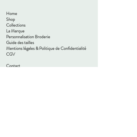
Home
Shop
Collections
La Marque
Personnalisation Broderie
Guide des tailles
Mentions légales & Politique de Confidentialité
CGV
Contact
Tel:
07 78 56 29 94
Mail:
atelier.maison.mh@gmail.com
Adresse: Saint-Laurent-sur-Sèvre,
85500, Vendée
Nous suivre