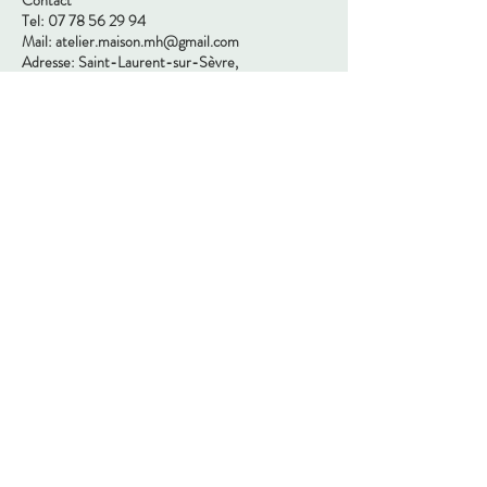
Tel:
07 78 56 29 94
Mail:
atelier.maison.mh@gmail.com
Adresse: Saint-Laurent-sur-Sèvre,
85500, Vendée
Nous suivre
© 2024 by MaisonMh