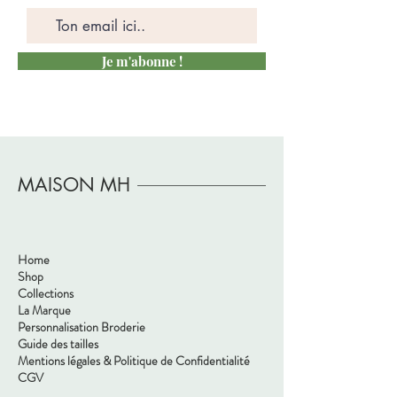
- 20% Polyester
- 5% Elashanne
Certifié Oeko-Tex
Je m'abonne !
MAISON MH
Home
Shop
Collections
La Marque
Personnalisation Broderie
Guide des tailles
Mentions légales & Politique de Confidentialité
CGV