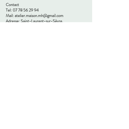
Contact
Tel:
07 78 56 29 94
Mail:
atelier.maison.mh@gmail.com
Adresse: Saint-Laurent-sur-Sèvre,
85500, Vendée
Nous suivre
© 2024 by MaisonMh