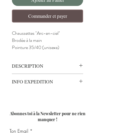
Commander et payer
Chaussettes "Arc-en-ciel"
Brodée à la main
Pointure 35/40 (unisexe)
DESCRIPTION
Chaussettes "Arc-en-ciel"
INFO EXPEDITION
Cette paire de chaussettes est douce,
respirante et confortable pour aller
Poids :
0.02kg
parfaitement à votre pied !!
Livraison :
Sous 4 à 10 jours (hors week-
De couleur blanche et unisexe (homme et
end)
femme) !!
Sur Commande !!
Abonnes toi à la Newsletter pour ne rien
Taille 35/40
manquer !
Composition :
Ton Email
- 75% Coton